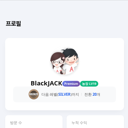
프로필
BlackJACK
Premium
농장 LV19
다음 레벨(
SILVER
)까지
전환
20
개
방문 수
누적 수익