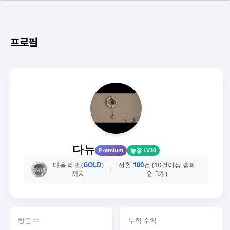
프로필
다뉴
Premium
농장 LV30
다음 레벨(
GOLD
)
전환
100
건 (10건이상 캠페
까지
인 3개)
방문 수
누적 수익