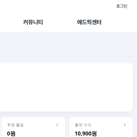
로그인
게시판
FAQ/문의
팸
이용정책
커뮤니티
애드픽센터
랭킹
멤버십 센터
퀘스트
광고툴/API
초대보너스
마이도메인
수익 Live
가이드북
후원 활동
룰렛 수익
0원
10,900원