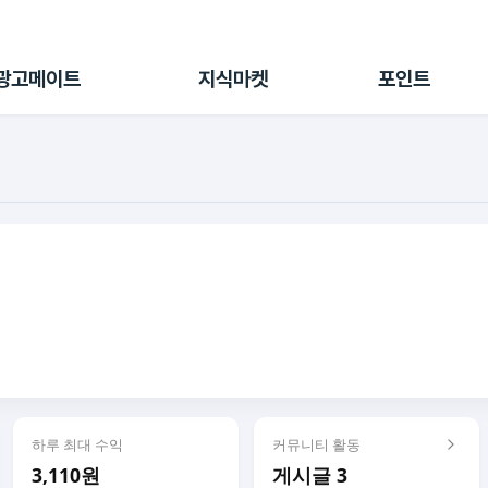
전체 캠페인
지식마켓
포인트샵
나의 캠페인
지식리포트
포인트 충전소
광고메이트
지식마켓
포인트
광고리포트
출석 룰렛
출금 신청
후원
이용내역
하루 최대 수익
커뮤니티 활동
3,110원
게시글 3