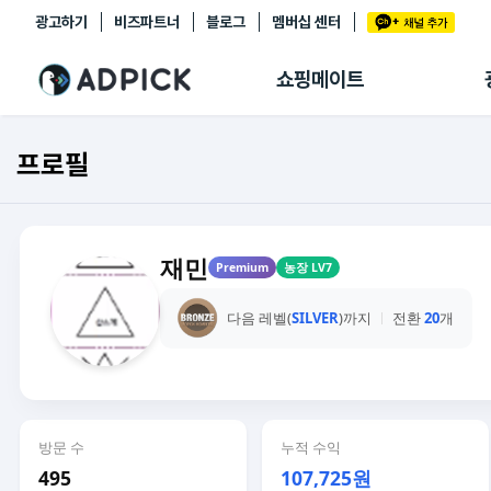
광고하기
비즈파트너
블로그
멤버십 센터
추천상품
제휴몰
쇼핑메이트
쇼핑 에이전트
BETA
쇼핑리포트
프로필
링크관리
마이숍
재민
Premium
농장 LV7
다음 레벨(
SILVER
)까지
전환
20
개
방문 수
누적 수익
495
107,725원