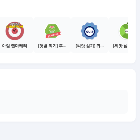
아임 앱마케터
[햇볕 쬐기] 후원 캠페인 참여하기
[씨앗 심기] 퀴즈 참여하기
[씨앗 심기] 룰렛 돌리기 - 