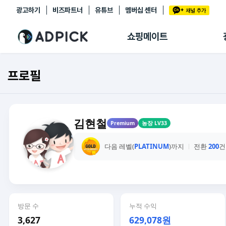
광고하기
비즈파트너
유튜브
멤버십 센터
추천상품
제휴몰
쇼핑메이트
쇼핑 에이전트
BETA
쇼핑리포트
프로필
링크관리
마이숍
김현철
Premium
농장 LV33
다음 레벨(
PLATINUM
)까지
전환
200
건
방문 수
누적 수익
3,627
629,078원