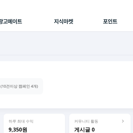
전체 캠페인
지식마켓
포인트샵
나의 캠페인
지식리포트
포인트 충전소
광고메이트
지식마켓
포인트
광고리포트
출석 룰렛
출금 신청
후원
이용내역
 (10건이상 캠페인 4개)
하루 최대 수익
커뮤니티 활동
9,350원
게시글 0