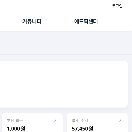
로그인
게시판
FAQ/문의
팸
이용정책
커뮤니티
애드픽센터
랭킹
멤버십 센터
퀘스트
광고툴/API
초대보너스
마이도메인
수익 Live
가이드북
후원 활동
룰렛 수익
1,000원
57,450원