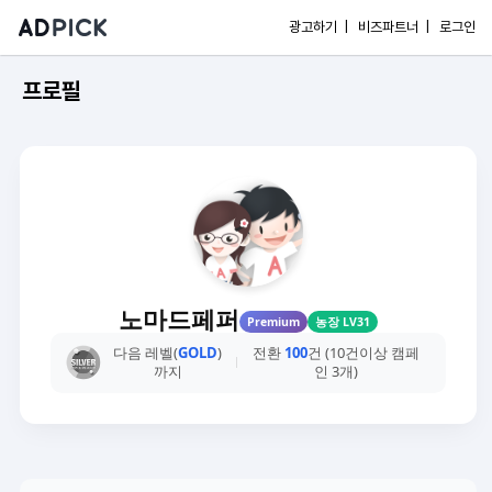
광고하기 |
비즈파트너 |
로그인
프로필
노마드페퍼
Premium
농장 LV31
다음 레벨(
GOLD
)
전환
100
건 (10건이상 캠페
까지
인 3개)