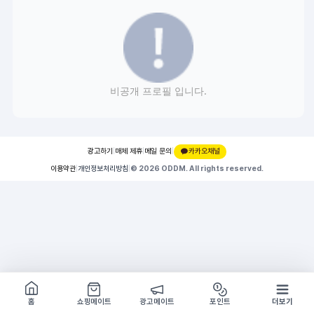
비공개 프로필 입니다.
광고하기
|
매체 제휴
|
메일 문의
|
카카오채널
이용약관
|
개인정보처리방침
|
© 2026 ODDM. All rights reserved.
쇼핑몰 구경하기
방문시 1G
홈
쇼핑메이트
광고메이트
포인트
더보기