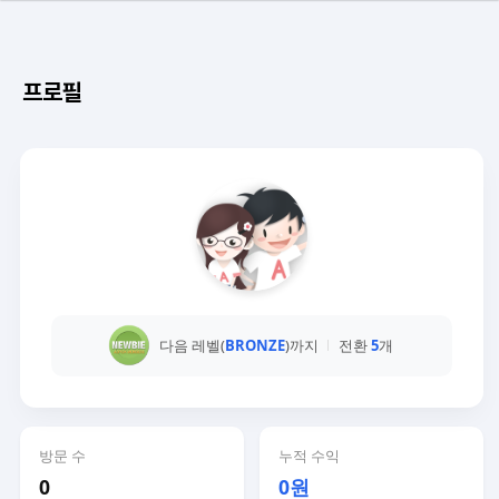
프로필
다음 레벨(
BRONZE
)까지
전환
5
개
방문 수
누적 수익
0
0원