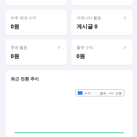
하루 최대 수익
커뮤니티 활동
0원
게시글 0
후원 활동
룰렛 수익
0원
0원
최근 전환 추이