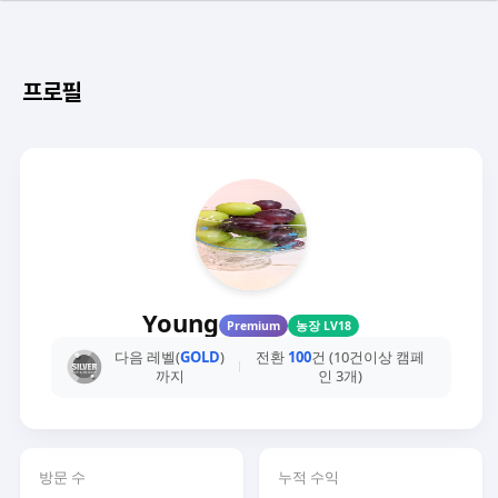
프로필
Young
Premium
농장 LV18
다음 레벨(
GOLD
)
전환
100
건 (10건이상 캠페
까지
인 3개)
방문 수
누적 수익