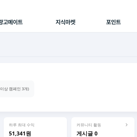
전체 캠페인
지식마켓
포인트샵
나의 캠페인
지식리포트
포인트 충전소
광고메이트
지식마켓
포인트
광고리포트
출석 룰렛
출금 신청
후원
이용내역
건이상 캠페인 3개)
하루 최대 수익
커뮤니티 활동
51,341원
게시글 0