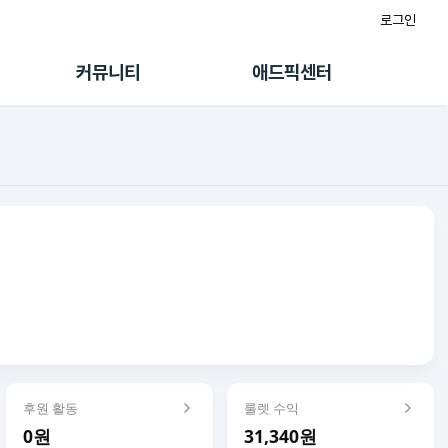
로그인
게시판
FAQ/문의
팸
이용정책
커뮤니티
애드픽센터
랭킹
멤버십 센터
퀘스트
광고툴/API
초대보너스
마이도메인
수익 Live
가이드북
후원 활동
룰렛 수익
0원
31,340원