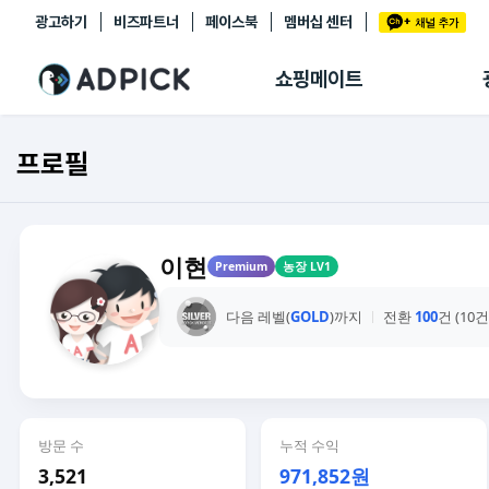
광고하기
비즈파트너
페이스북
멤버십 센터
추천상품
제휴몰
쇼핑메이트
쇼핑 에이전트
BETA
쇼핑리포트
프로필
링크관리
마이숍
이현
Premium
농장 LV1
다음 레벨(
GOLD
)까지
전환
100
건 (10
방문 수
누적 수익
3,521
971,852원