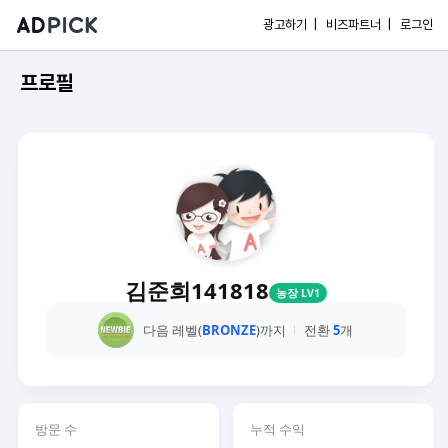
광고하기 |
비즈파트너 |
로그인
프로필
김준희141818
농장 LV1
다음 레벨(
BRONZE
)까지
전환
5
개
방문 수
누적 수익