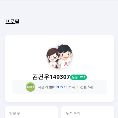
프로필
김건우140307
농장 LV13
다음 레벨(
BRONZE
)까지
전환
5
개
방문 수
누적 수익