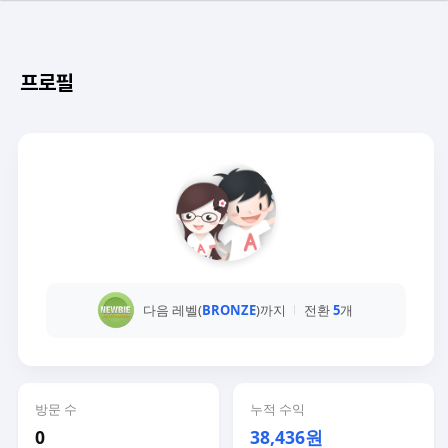
프로필
다음 레벨(
BRONZE
)까지
전환
5
개
방문 수
누적 수익
0
38,436원