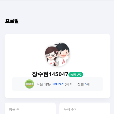
프로필
장수현145047
농장 LV2
다음 레벨(
BRONZE
)까지
전환
5
개
방문 수
누적 수익