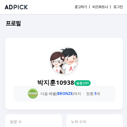
광고하기 |
비즈파트너 |
로그인
프로필
박지훈10938
농장 LV1
다음 레벨(
BRONZE
)까지
전환
5
개
방문 수
누적 수익