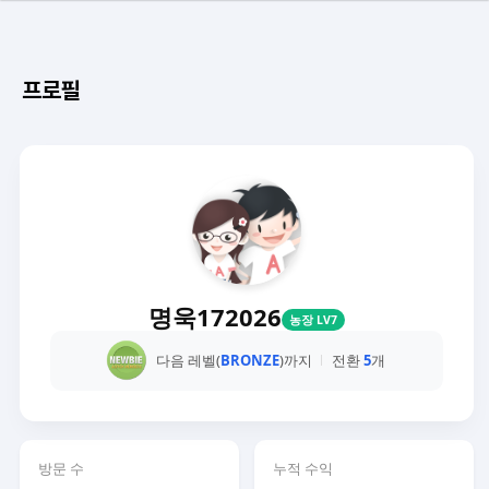
프로필
명욱172026
농장 LV7
다음 레벨(
BRONZE
)까지
전환
5
개
방문 수
누적 수익