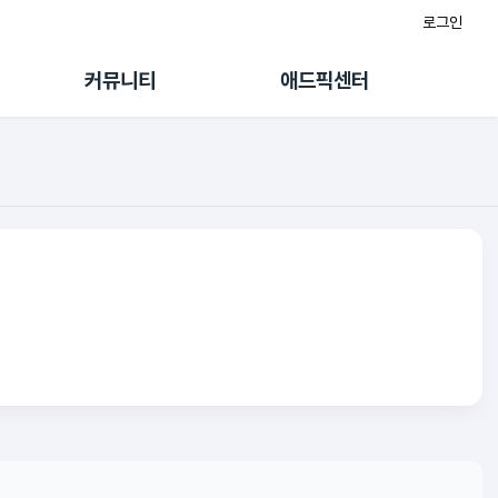
로그인
게시판
FAQ/문의
팸
이용정책
커뮤니티
애드픽센터
랭킹
멤버십 센터
퀘스트
광고툴/API
초대보너스
마이도메인
수익 Live
가이드북