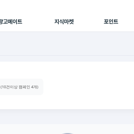
전체 캠페인
지식마켓
포인트샵
나의 캠페인
지식리포트
포인트 충전소
광고메이트
지식마켓
포인트
광고리포트
출석 룰렛
출금 신청
후원
이용내역
 (10건이상 캠페인 4개)