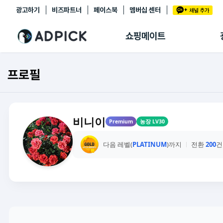
광고하기
비즈파트너
페이스북
멤버십 센터
추천상품
제휴몰
쇼핑메이트
쇼핑 에이전트
BETA
쇼핑리포트
프로필
링크관리
마이숍
비니이
Premium
농장 LV30
다음 레벨(
PLATINUM
)까지
전환
200
건