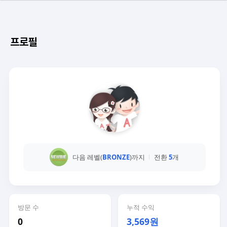
프로필
다음 레벨(
BRONZE
)까지
전환
5
개
방문 수
누적 수익
0
3,569원