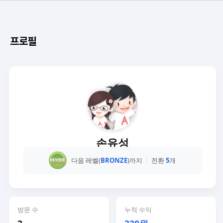
프로필
손유성
다음 레벨(
BRONZE
)까지
전환
5
개
방문 수
누적 수익