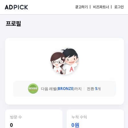
광고하기 |
비즈파트너 |
로그인
프로필
다음 레벨(
BRONZE
)까지
전환
5
개
방문 수
누적 수익
0
0원