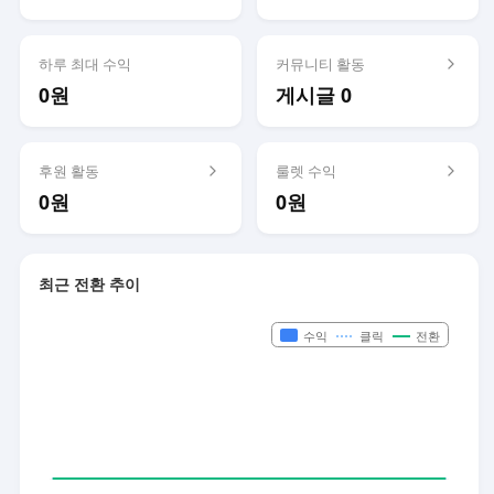
하루 최대 수익
커뮤니티 활동
0원
게시글 0
후원 활동
룰렛 수익
0원
0원
최근 전환 추이