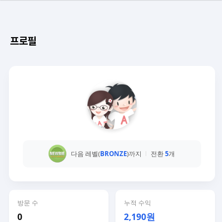
프로필
다음 레벨(
BRONZE
)까지
전환
5
개
방문 수
누적 수익
0
2,190원