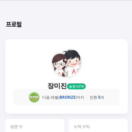
프로필
장미진
농장 LV14
다음 레벨(
BRONZE
)까지
전환
5
개
방문 수
누적 수익