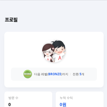
프로필
다음 레벨(
BRONZE
)까지
전환
5
개
방문 수
누적 수익
0
0원