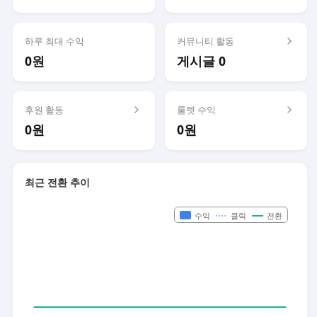
하루 최대 수익
커뮤니티 활동
0원
게시글 0
후원 활동
룰렛 수익
0원
0원
최근 전환 추이