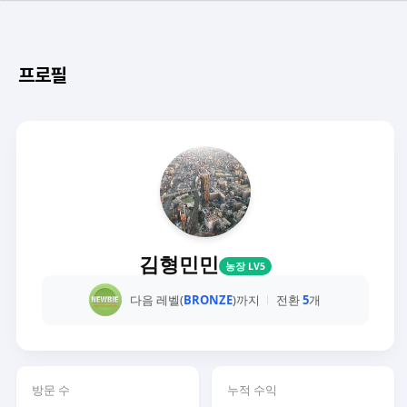
프로필
김형민민
농장 LV5
다음 레벨(
BRONZE
)까지
전환
5
개
방문 수
누적 수익