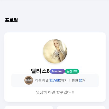
프로필
앨리스8
Premium
농장 LV2
다음 레벨(
SILVER
)까지
전환
20
개
열심히 하면 할수있다 !!