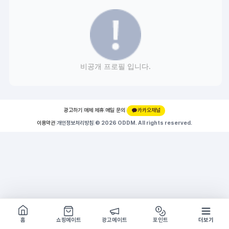
비공개 프로필 입니다.
광고하기
|
매체 제휴
|
메일 문의
|
카카오채널
이용약관
|
개인정보처리방침
|
© 2026 ODDM. All rights reserved.
쇼핑몰 구경하기
방문시 1G
홈
쇼핑메이트
광고메이트
포인트
더보기