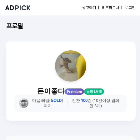
광고하기 |
비즈파트너 |
로그인
프로필
돈이좋다
Premium
농장 LV15
다음 레벨(
GOLD
)
전환
100
건 (10건이상 캠페
까지
인 3개)