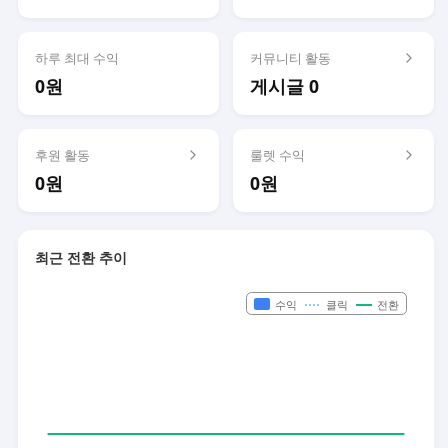
하루 최대 수익
커뮤니티 활동
0원
게시글 0
후원 활동
룰렛 수익
0원
0원
최근 전환 추이