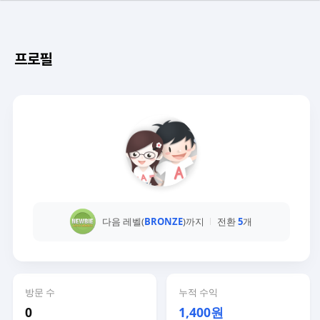
프로필
다음 레벨(
BRONZE
)까지
전환
5
개
방문 수
누적 수익
0
1,400원