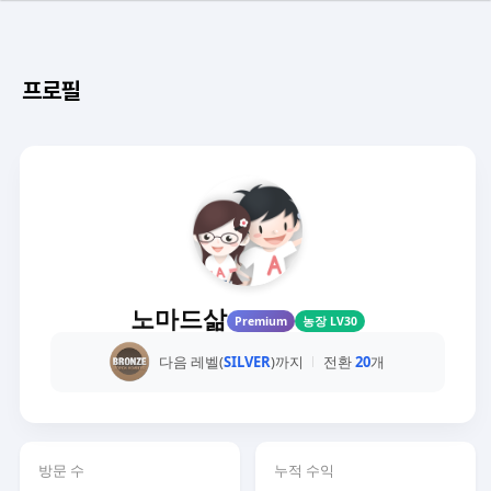
프로필
노마드삶
Premium
농장 LV30
다음 레벨(
SILVER
)까지
전환
20
개
방문 수
누적 수익