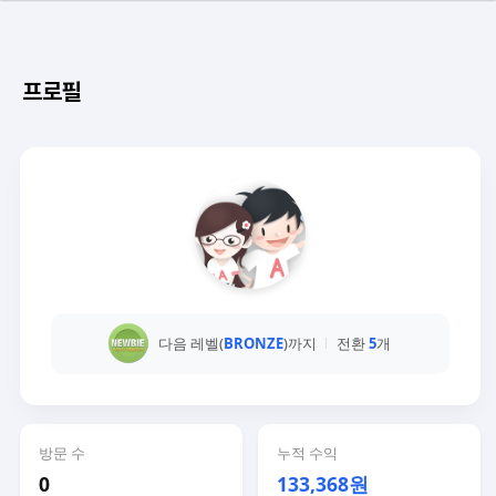
프로필
다음 레벨(
BRONZE
)까지
전환
5
개
방문 수
누적 수익
0
133,368원