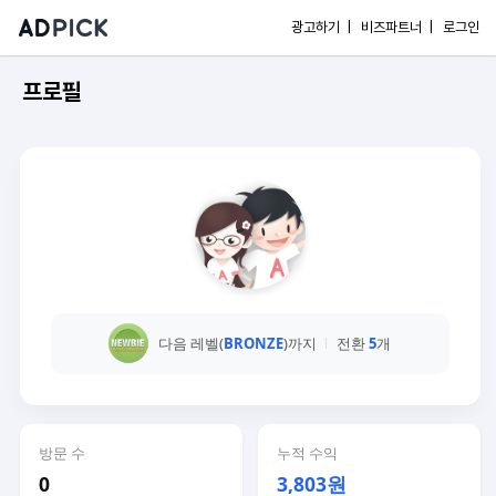
광고하기 |
비즈파트너 |
로그인
프로필
다음 레벨(
BRONZE
)까지
전환
5
개
방문 수
누적 수익
0
3,803원