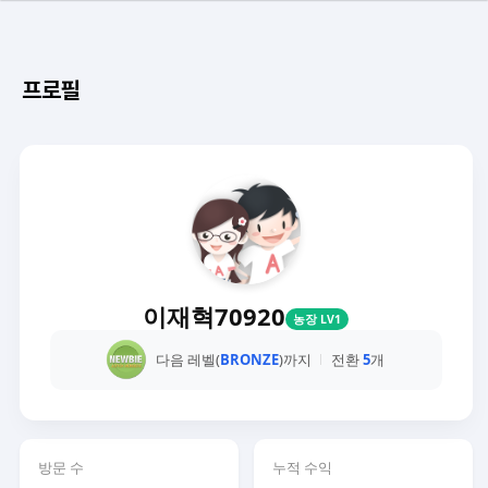
프로필
이재혁70920
농장 LV1
다음 레벨(
BRONZE
)까지
전환
5
개
방문 수
누적 수익