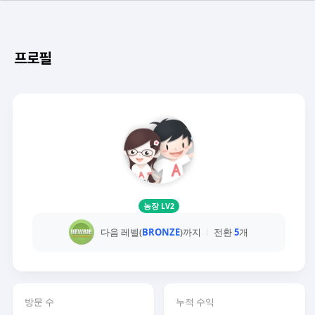
프로필
농장 LV2
다음 레벨(
BRONZE
)까지
전환
5
개
방문 수
누적 수익