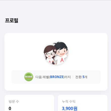
프로필
다음 레벨(
BRONZE
)까지
전환
5
개
방문 수
누적 수익
0
3,900원