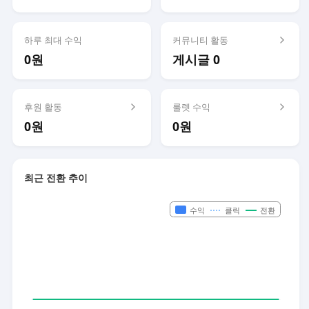
하루 최대 수익
커뮤니티 활동
0원
게시글 0
후원 활동
룰렛 수익
0원
0원
최근 전환 추이