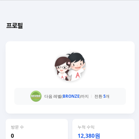
프로필
다음 레벨(
BRONZE
)까지
전환
5
개
방문 수
누적 수익
0
12,380원