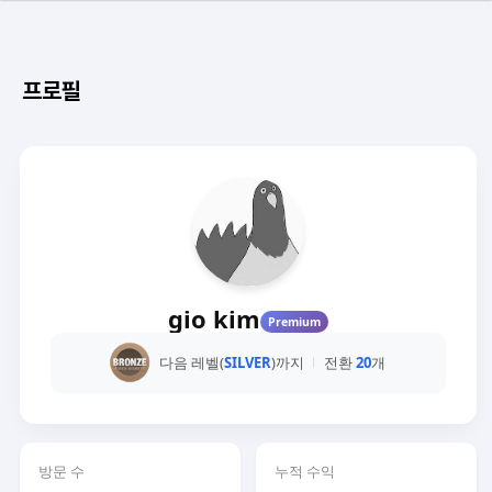
프로필
gio kim
Premium
다음 레벨(
SILVER
)까지
전환
20
개
방문 수
누적 수익