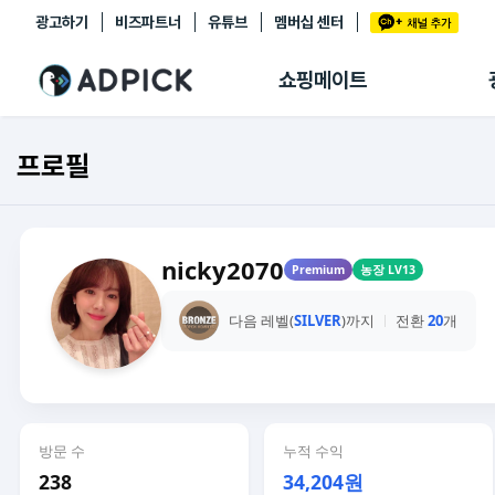
광고하기
비즈파트너
유튜브
멤버십 센터
추천상품
제휴몰
쇼핑메이트
쇼핑 에이전트
BETA
쇼핑리포트
프로필
링크관리
마이숍
nicky2070
Premium
농장 LV13
다음 레벨(
SILVER
)까지
전환
20
개
방문 수
누적 수익
238
34,204원