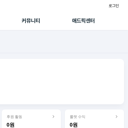
로그인
게시판
FAQ/문의
팸
이용정책
커뮤니티
애드픽센터
랭킹
멤버십 센터
퀘스트
광고툴/API
초대보너스
마이도메인
수익 Live
가이드북
후원 활동
룰렛 수익
0원
0원