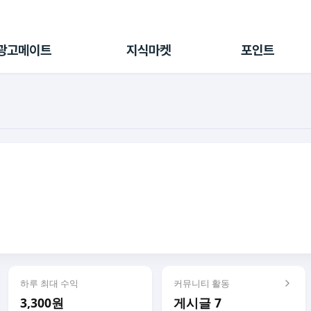
전체 캠페인
지식마켓
포인트샵
나의 캠페인
지식리포트
포인트 충전소
광고메이트
지식마켓
포인트
광고리포트
출석 룰렛
출금 신청
후원
이용내역
하루 최대 수익
커뮤니티 활동
3,300원
게시글 7