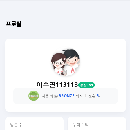
프로필
이수연113113
농장 LV9
다음 레벨(
BRONZE
)까지
전환
5
개
방문 수
누적 수익