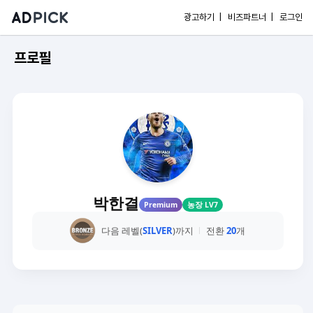
광고하기 |
비즈파트너 |
로그인
프로필
박한결
Premium
농장 LV7
다음 레벨(
SILVER
)까지
전환
20
개