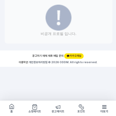
비공개 프로필 입니다.
광고하기
|
매체 제휴
|
메일 문의
|
카카오채널
이용약관
|
개인정보처리방침
|
© 2026 ODDM. All rights reserved.
쇼핑몰 구경하기
방문시 1G
홈
쇼핑메이트
광고메이트
포인트
더보기