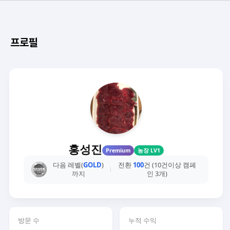
프로필
홍성진
Premium
농장 LV1
다음 레벨(
GOLD
)
전환
100
건 (10건이상 캠페
까지
인 3개)
방문 수
누적 수익