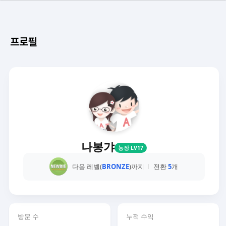
프로필
나봉갸
농장 LV17
다음 레벨(
BRONZE
)까지
전환
5
개
방문 수
누적 수익