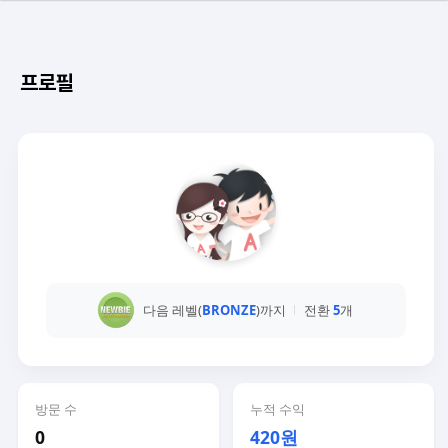
프로필
다음 레벨(
BRONZE
)까지
전환
5
개
방문 수
누적 수익
0
420원