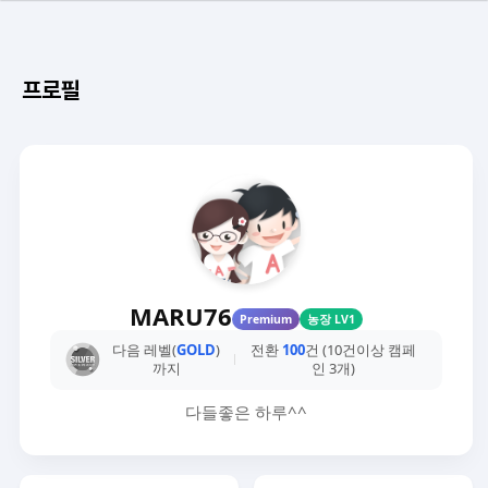
프로필
MARU76
Premium
농장 LV1
다음 레벨(
GOLD
)
전환
100
건 (10건이상 캠페
까지
인 3개)
다들좋은 하루^^