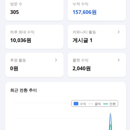
방문 수
누적 수익
305
157,606원
하루 최대 수익
커뮤니티 활동
10,036원
게시글 1
후원 활동
룰렛 수익
0원
2,040원
최근 전환 추이