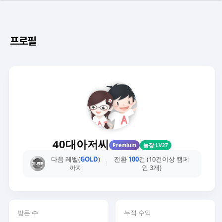
프로필
40대아저씨
Premium
농장 LV27
다음 레벨(
GOLD
)
전환
100
건 (10건이상 캠페
까지
인 3개)
방문 수
누적 수익