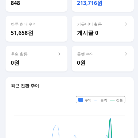
848
213,716원
하루 최대 수익
커뮤니티 활동
51,658원
게시글 0
후원 활동
룰렛 수익
0원
0원
최근 전환 추이