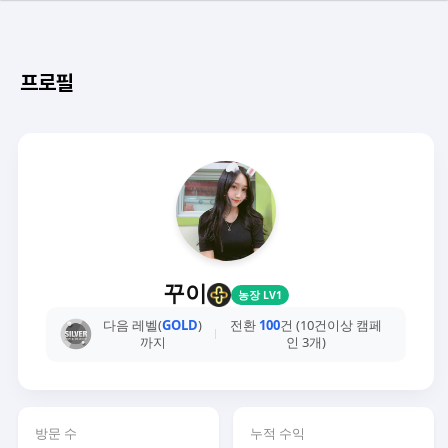
프로필
꾸이
농장 LV1
다음 레벨(
GOLD
)
전환
100
건 (10건이상 캠페
까지
인 3개)
방문 수
누적 수익