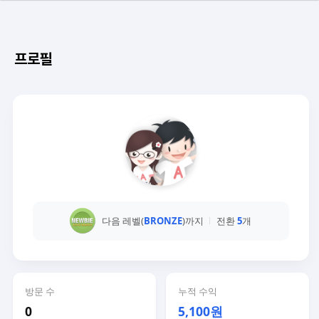
프로필
다음 레벨(
BRONZE
)까지
전환
5
개
방문 수
누적 수익
0
5,100원