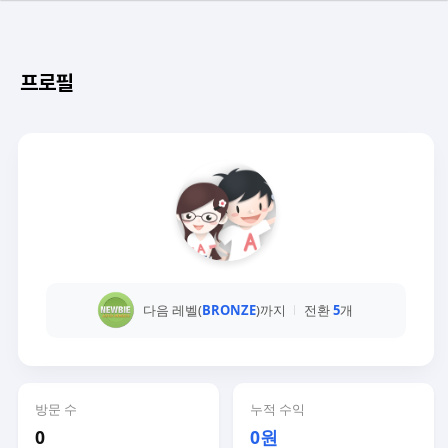
프로필
다음 레벨(
BRONZE
)까지
전환
5
개
방문 수
누적 수익
0
0원