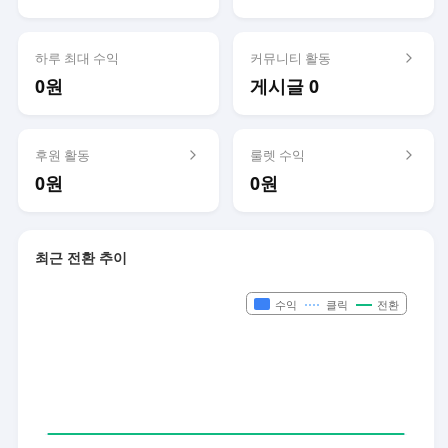
하루 최대 수익
커뮤니티 활동
0원
게시글 0
후원 활동
룰렛 수익
0원
0원
최근 전환 추이