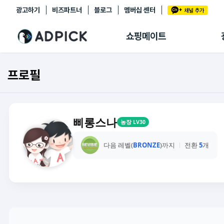
광고하기
비즈파트너
블로그
멤버십 센터
추천상품
제휴몰
쇼핑메이트
쇼핑 에이전트
BETA
쇼핑리포트
프로필
링크관리
마이숍
삐롱스나
농장 LV30
다음 레벨(
BRONZE
)까지
전환
5
개