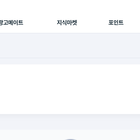
전체 캠페인
지식마켓
포인트샵
나의 캠페인
지식리포트
포인트 충전소
광고메이트
지식마켓
포인트
광고리포트
출석 룰렛
출금 신청
후원
이용내역