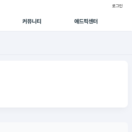
로그인
게시판
FAQ/문의
팸
이용정책
커뮤니티
애드픽센터
랭킹
멤버십 센터
퀘스트
광고툴/API
초대보너스
마이도메인
수익 Live
가이드북