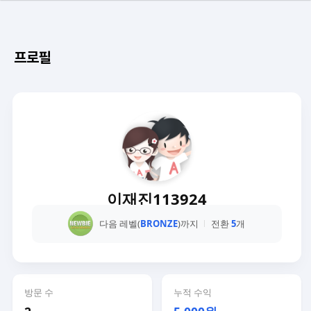
프로필
이재진113924
다음 레벨(
BRONZE
)까지
전환
5
개
방문 수
누적 수익