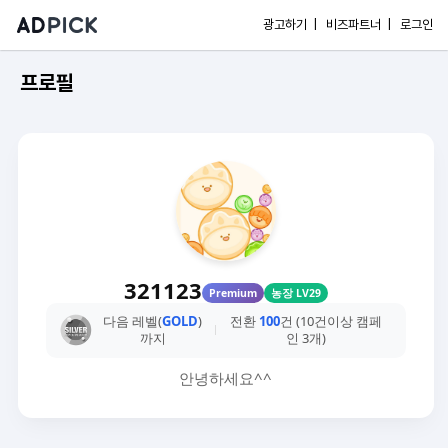
광고하기 |
비즈파트너 |
로그인
프로필
321123
Premium
농장 LV29
다음 레벨(
GOLD
)
전환
100
건 (10건이상 캠페
까지
인 3개)
안녕하세요^^