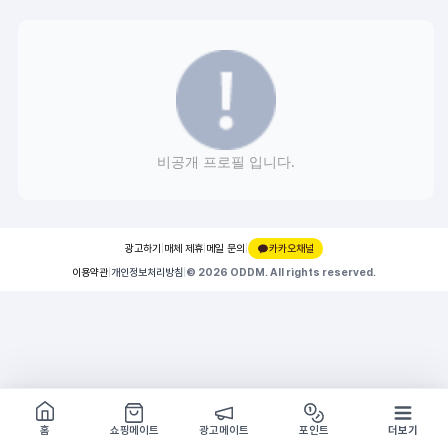
비공개 프로필 입니다.
광고하기
|
매체 제휴
|
메일 문의
|
카카오채널
이용약관
|
개인정보처리방침
|
© 2026 ODDM. All rights reserved.
쇼핑몰 구경하기
방문시 1G
홈
쇼핑메이트
광고메이트
포인트
더보기