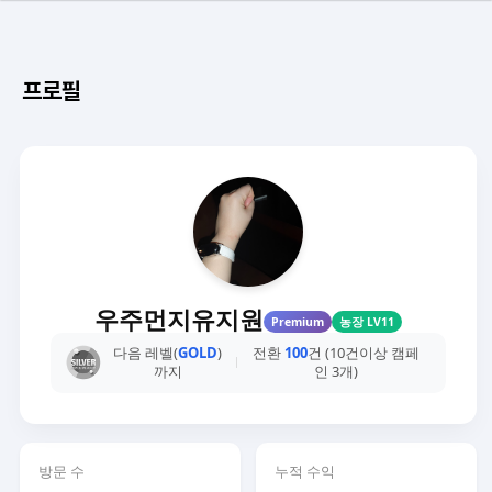
프로필
우주먼지유지원
Premium
농장 LV11
다음 레벨(
GOLD
)
전환
100
건 (10건이상 캠페
까지
인 3개)
방문 수
누적 수익