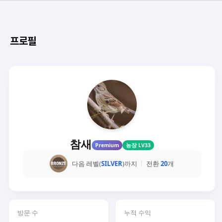
프로필
참새
Premium
농장 LV33
다음 레벨(
SILVER
)까지
전환
20
개
방문 수
누적 수익