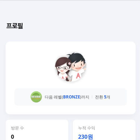
프로필
다음 레벨(
BRONZE
)까지
전환
5
개
방문 수
누적 수익
0
230원